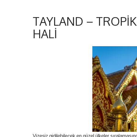
TAYLAND – TROPIK
HALI
Vizesiz gidilebilecek en güzel ülkeler sıralaması