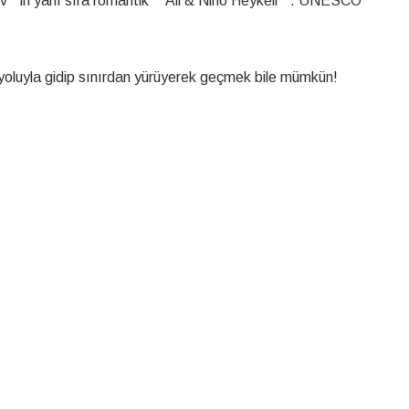
**in yanı sıra romantik **Ali & Nino Heykeli**. UNESCO
yoluyla gidip sınırdan yürüyerek geçmek bile mümkün!