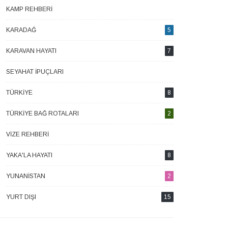
KAMP REHBERI
1
KARADAĞ
5
KARAVAN HAYATI
7
SEYAHAT İPUÇLARI
2
TÜRKIYE
8
TÜRKIYE BAĞ ROTALARI
2
VIZE REHBERI
4
YAKA'LA HAYATI
8
YUNANISTAN
2
YURT DIŞI
15