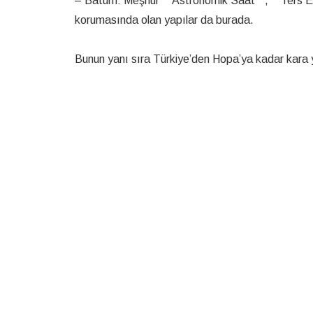
– Batum: Meşhur **Astronomik Saat**, **Ters Ev
korumasında olan yapılar da burada.
Bunun yanı sıra Türkiye’den Hopa’ya kadar kara 