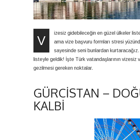
izesiz gidebileceğin en güzel ülkeler lis
V
ama vize başvuru formları stresi yüzünde
sayesinde seni bunlardan kurtaracağız. 
listeyle geldik! İşte Türk vatandaşlarının vizesiz 
gezilmesi gereken noktalar.
GÜRCISTAN – DOĞU
KALBI