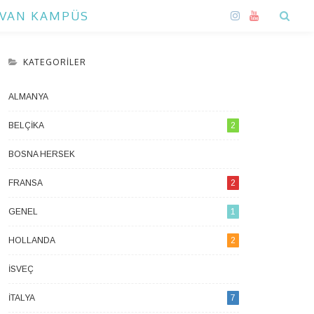
VAN KAMPÜS
KATEGORILER
ALMANYA
1
BELÇIKA
2
BOSNA HERSEK
1
FRANSA
2
GENEL
1
HOLLANDA
2
İSVEÇ
1
İTALYA
7