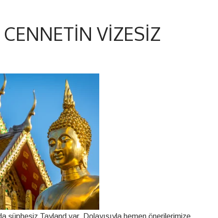
 CENNETIN VIZESIZ
nda şüphesiz Tayland var. Dolayısıyla hemen önerilerimize