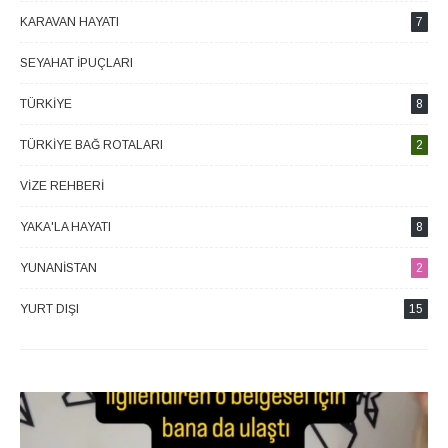
KARAVAN HAYATI
7
SEYAHAT İPUÇLARI
2
TÜRKIYE
8
TÜRKIYE BAĞ ROTALARI
2
VIZE REHBERI
4
YAKA'LA HAYATI
8
YUNANISTAN
2
YURT DIŞI
15