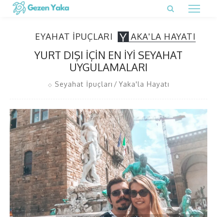
S
Y
EYAHAT İPUÇLARI
AKA'LA HAYATI
YURT DIŞI İÇIN EN İYI SEYAHAT
UYGULAMALARI
Seyahat İpuçları
Yaka'la Hayatı