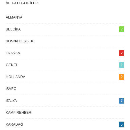
KATEGORILER
ALMANYA
1
BELÇIKA
2
BOSNA HERSEK
1
FRANSA
2
GENEL
1
HOLLANDA
2
İSVEÇ
1
İTALYA
7
KAMP REHBERI
1
KARADAĞ
5