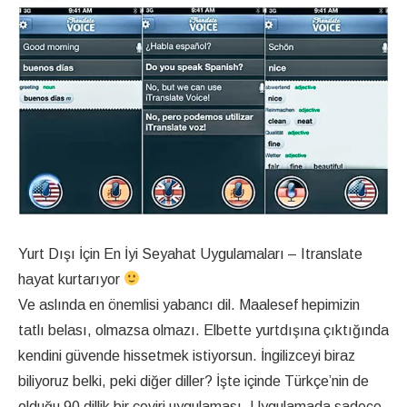
Yurt Dışı İçin En İyi Seyahat Uygulamaları – Itranslate
hayat kurtarıyor
Ve aslında en önemlisi yabancı dil. Maalesef hepimizin
tatlı belası, olmazsa olmazı. Elbette yurtdışına çıktığında
kendini güvende hissetmek istiyorsun. İngilizceyi biraz
biliyoruz belki, peki diğer diller? İşte içinde Türkçe’nin de
olduğu 90 dillik bir çeviri uygulaması. Uygulamada sadece