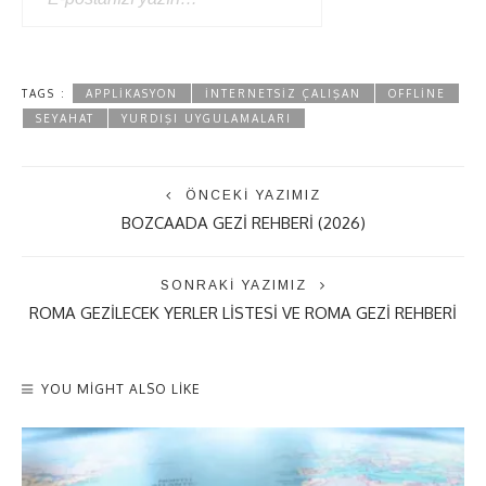
TAGS :
APPLIKASYON
INTERNETSIZ ÇALIŞAN
OFFLINE
SEYAHAT
YURDIŞI UYGULAMALARI
ÖNCEKI YAZIMIZ
BOZCAADA GEZI REHBERI (2026)
SONRAKI YAZIMIZ
ROMA GEZILECEK YERLER LISTESI VE ROMA GEZI REHBERI
YOU MIGHT ALSO LIKE