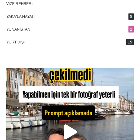
VIZE REHBERI
4
YAKA'LA HAYATI
8
YUNANISTAN
2
YURT DIŞI
15