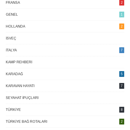
FRANSA
2
GENEL
1
HOLLANDA
2
İSVEÇ
1
İTALYA
7
KAMP REHBERI
1
KARADAĞ
5
KARAVAN HAYATI
7
SEYAHAT İPUÇLARI
2
TÜRKIYE
8
TÜRKIYE BAĞ ROTALARI
2