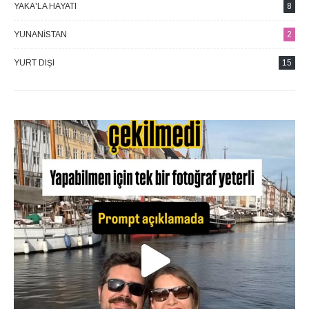
YAKA'LA HAYATI
8
YUNANISTAN
2
YURT DIŞI
15