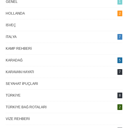
GENEL
1
HOLLANDA
2
İSVEÇ
1
İTALYA
7
KAMP REHBERI
1
KARADAĞ
5
KARAVAN HAYATI
7
SEYAHAT İPUÇLARI
2
TÜRKIYE
8
TÜRKIYE BAĞ ROTALARI
2
VIZE REHBERI
4