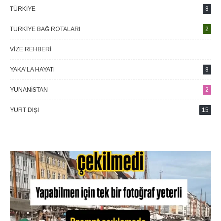
TÜRKIYE
8
TÜRKIYE BAĞ ROTALARI
2
VIZE REHBERI
4
YAKA'LA HAYATI
8
YUNANISTAN
2
YURT DIŞI
15