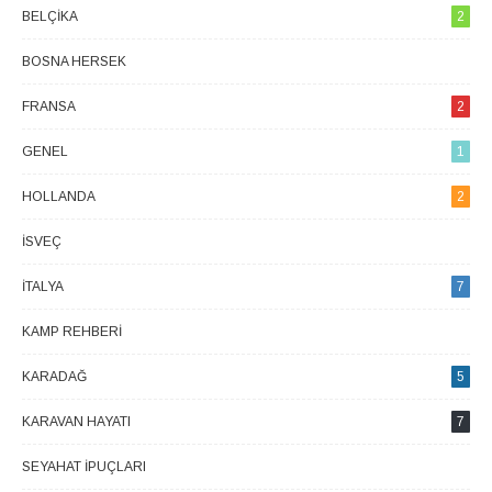
BELÇIKA
2
BOSNA HERSEK
1
FRANSA
2
GENEL
1
HOLLANDA
2
İSVEÇ
1
İTALYA
7
KAMP REHBERI
1
KARADAĞ
5
KARAVAN HAYATI
7
SEYAHAT İPUÇLARI
2