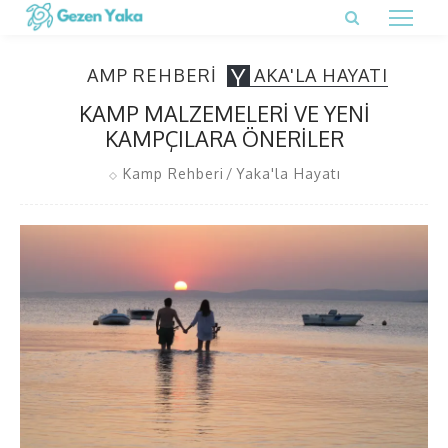
K
Y
AMP REHBERI
AKA'LA HAYATI
KAMP MALZEMELERI VE YENI
KAMPÇILARA ÖNERILER
Kamp Rehberi
Yaka'la Hayatı