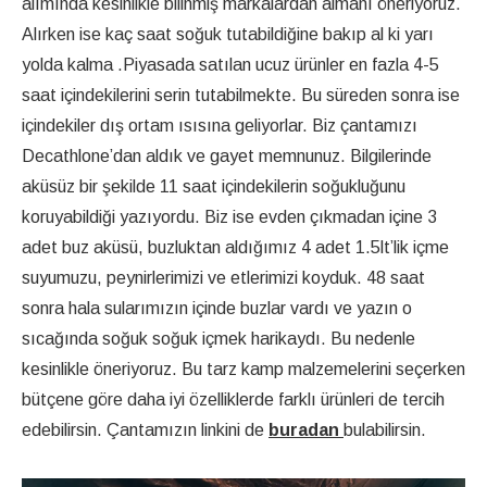
alımında kesinlikle bilinmiş markalardan almanı öneriyoruz.
Alırken ise kaç saat soğuk tutabildiğine bakıp al ki yarı
yolda kalma .Piyasada satılan ucuz ürünler en fazla 4-5
saat içindekilerini serin tutabilmekte. Bu süreden sonra ise
içindekiler dış ortam ısısına geliyorlar. Biz çantamızı
Decathlone’dan aldık ve gayet memnunuz. Bilgilerinde
aküsüz bir şekilde 11 saat içindekilerin soğukluğunu
koruyabildiği yazıyordu. Biz ise evden çıkmadan içine 3
adet buz aküsü, buzluktan aldığımız 4 adet 1.5lt’lik içme
suyumuzu, peynirlerimizi ve etlerimizi koyduk. 48 saat
sonra hala sularımızın içinde buzlar vardı ve yazın o
sıcağında soğuk soğuk içmek harikaydı. Bu nedenle
kesinlikle öneriyoruz. Bu tarz kamp malzemelerini seçerken
bütçene göre daha iyi özelliklerde farklı ürünleri de tercih
edebilirsin. Çantamızın linkini de
buradan
bulabilirsin.